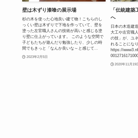
壁は木ずり漆喰の展示場
「伝統建築
へ
杉の木を使った心地良い建て物！こちらのし
っくい壁は木ずりで下地を作っていて、壁を
日本の木造建
塗った左官職人さんの技術が高いと感じる塗
大工や左官職
り壁に仕上がっています。 このような空間で
の技」が、ユ
子どもたちが遊んだり勉強したり、少しの時
れることにな
間でもきっと「なんか良いな～と感じて...
https://www3.n
0012716171000
2023年2月5日
2020年11月19