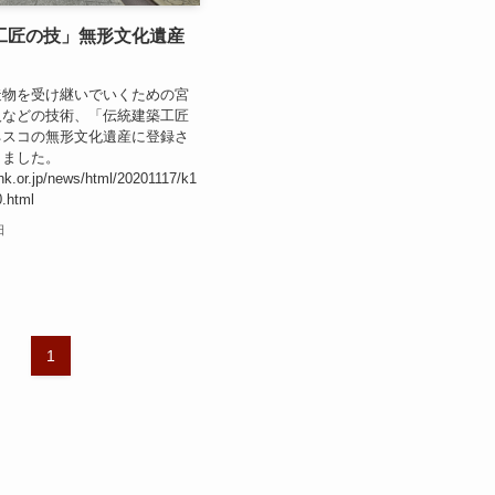
工匠の技」無形文化遺産
造物を受け継いでいくための宮
人などの技術、「伝統建築工匠
ネスコの無形文化遺産に登録さ
りました。
hk.or.jp/news/html/20201117/k1
.html
日
1