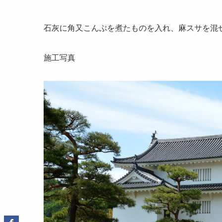
石灰に角又こんぶを煮たものを入れ、麻スサを混
施工写真